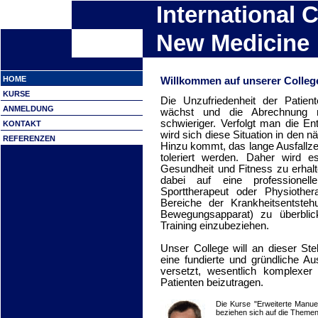
International C
New Medicine
HOME
Willkommen auf unserer Colleg
KURSE
Die Unzufriedenheit der Patien
ANMELDUNG
wächst und die Abrechnung m
schwieriger. Verfolgt man die E
KONTAKT
wird sich diese Situation in den 
REFERENZEN
Hinzu kommt, das lange Ausfallze
toleriert werden. Daher wird 
Gesundheit und Fitness zu erha
dabei auf eine professionell
Sporttherapeut oder Physiothe
Bereiche der Krankheitsentsteh
Bewegungsapparat) zu überbli
Training einzubeziehen.
Unser College will an dieser St
eine fundierte und gründliche Au
versetzt, wesentlich komplexer
Patienten beizutragen.
Die Kurse "Erweiterte Manue
beziehen sich auf die Themen