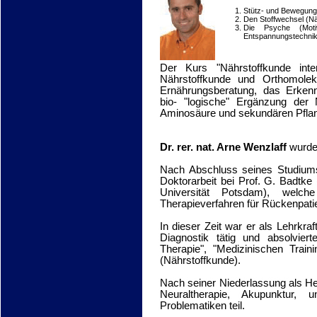
Stütz- und Bewegungs
Den Stoffwechsel (N
Die Psyche (Motiv
Entspannungstechni
Der Kurs "Nährstoffkunde int
Nährstoffkunde und Orthomole
Ernährungsberatung, das Erken
bio- "logische" Ergänzung der 
Aminosäure und sekundären Pflan
Dr. rer. nat. Arne Wenzlaff
wurde 
Nach Abschluss seines Studiums 
Doktorarbeit bei Prof. G. Badtke 
Universität Potsdam), welche
Therapieverfahren für Rückenpat
In dieser Zeit war er als Lehrkra
Diagnostik tätig und absolvier
Therapie", "Medizinischen Traini
(Nährstoffkunde).
Nach seiner Niederlassung als Hei
Neuraltherapie, Akupunktur, 
Problematiken teil.